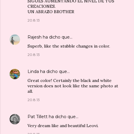
SIGUES AUMENTANDO EL NIVEL DE TUS
CREACIONES.
UN ABRAZO BROTHER
20.8.13
Rajesh
ha dicho que…
Superb, like the stubble changes in color.
20.8.13
Linda
ha dicho que…
Great color! Certainly the black and white
version does not look like the same photo at
all.
20.8.13
Pat Tillett
ha dicho que…
Very dream like and beautiful Leovi.