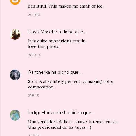
Beautiful! This makes me think of ice.
20.8.13
Hayu Maselli
ha dicho que…
It is quite mysterious result.
love this photo
20.8.13
Pantherka
ha dicho que…
So it is absolutely perfect ... amazing color
composition.
21.8.13
ÍndigoHorizonte
ha dicho que…
Una verdadera delicia... suave, intensa, curva.
Una preciosidad de las tuyas ;-)
22.8.13