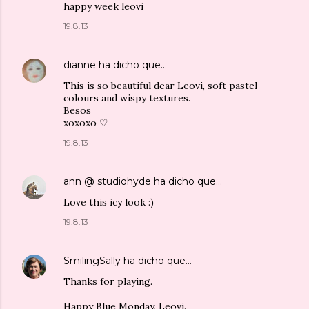
happy week leovi
19.8.13
dianne
ha dicho que…
This is so beautiful dear Leovi, soft pastel
colours and wispy textures.
Besos
xoxoxo ♡
19.8.13
ann @ studiohyde
ha dicho que…
Love this icy look :)
19.8.13
SmilingSally
ha dicho que…
Thanks for playing.
Happy Blue Monday, Leovi.