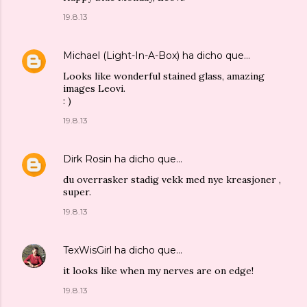
19.8.13
Michael (Light-In-A-Box)
ha dicho que…
Looks like wonderful stained glass, amazing
images Leovi.
: )
19.8.13
Dirk Rosin
ha dicho que…
du overrasker stadig vekk med nye kreasjoner ,
super.
19.8.13
TexWisGirl
ha dicho que…
it looks like when my nerves are on edge!
19.8.13