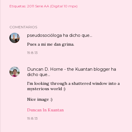
Etiquetas:
2011 Serie AA (Digital 10 mpx)
COMENTARIOS
pseudosocióloga
ha dicho que…
Pues a mi me dan grima.
19.8.13
Duncan D. Horne - the Kuantan blogger
ha
dicho que…
I'm looking through a shattered window into a
mysterious world :)
Nice image :)
Duncan In Kuantan
19.8.13