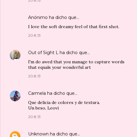
20.8.13
Anónimo ha dicho que…
I love the soft dreamy feel of that first shot.
20.8.13
Out of Sight L
ha dicho que…
I'm do awed that you manage to capture words
that equals your wonderful art
20.8.13
Carmela
ha dicho que…
Que delicia de colores y de textura.
Un beso, Leovi
20.8.13
Unknown
ha dicho que…