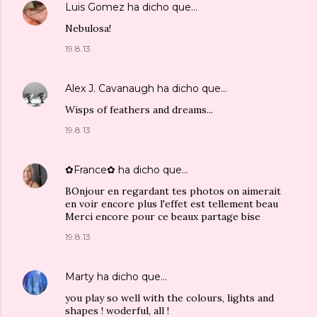
Luis Gomez
ha dicho que…
Nebulosa!
19.8.13
Alex J. Cavanaugh
ha dicho que…
Wisps of feathers and dreams...
19.8.13
✿France✿
ha dicho que…
BOnjour en regardant tes photos on aimerait
en voir encore plus l'effet est tellement beau
Merci encore pour ce beaux partage bise
19.8.13
Marty
ha dicho que…
you play so well with the colours, lights and
shapes ! woderful, all !