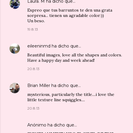
Laura. M
ha dicho que…
Espreo que tus barruntos te den una grata
sorpresa... tienen un agradable color:))
Un beso.
19.8.13
eileeninmd
ha dicho que…
Beautiful images, love all the shapes and colors.
Have a happy day and week ahead!
20.8.13
Brian Miller
ha dicho que…
mysterious, particularly the title....i love the
little texture line squiggles....
20.8.13
Anónimo ha dicho que…