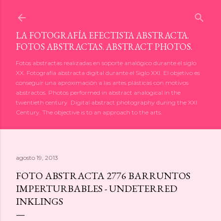
Ir al contenido principal
LA FOTOGRAFÍA EFECTISTA ABSTRACTA.
FOTOS ABSTRACTAS. ABSTRACT PHOTOS.
Fotos abstractas realizadas en soporte analógico durante el siglo
XX. Fotografía abstracta digital durante el Siglo XXI. El objetivo es
conseguir una aproximación a las artes plásticas con motivos
abstractos. Photos performed in abstract analogical in the
twentieth century. Digital abstract photography during the XXI
Century. The objective is to an approach to the arts.
agosto 19, 2013
FOTO ABSTRACTA 2776 BARRUNTOS
IMPERTURBABLES - UNDETERRED
INKLINGS